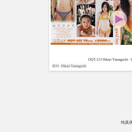
OQT-123 Hikari Yamaguchi - 
模特:
Hikari Yamaguchi
纯真偶像