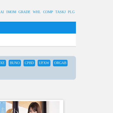
AI
IMOM
GRADE
WHL
COMP
TASKJ
PLG
PXE
BUNO
CPBD
UFXW
ORGAB