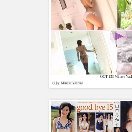
OQT-133 Minase Yash
模特:
Minase Yashiro