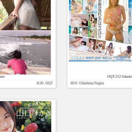
iro
OQT-212 Odashi
机构:
OQT
模特:
Odashima Nagisa