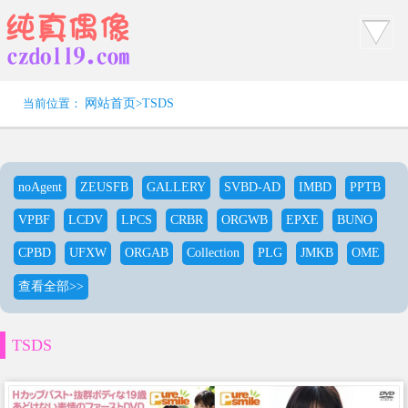
当前位置：
网站首页
>
TSDS
noAgent
ZEUSFB
GALLERY
SVBD-AD
IMBD
PPTB
VPBF
LCDV
LPCS
CRBR
ORGWB
EPXE
BUNO
CPBD
UFXW
ORGAB
Collection
PLG
JMKB
OME
查看全部>>
TSDS