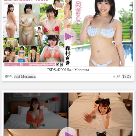
TSDS-42099 Saki Morimura
模特:
Saki Morimura
机构:
TSDS