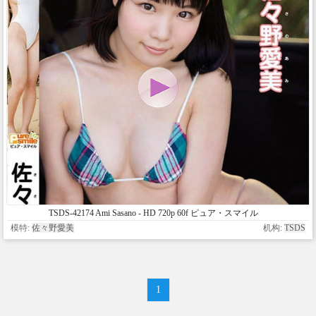
TSDS-42174 Ami Sasano - HD 720p 60f ピュア・スマイル
佐々野愛美
模特:
佐々野愛美
机构:
TSDS
1