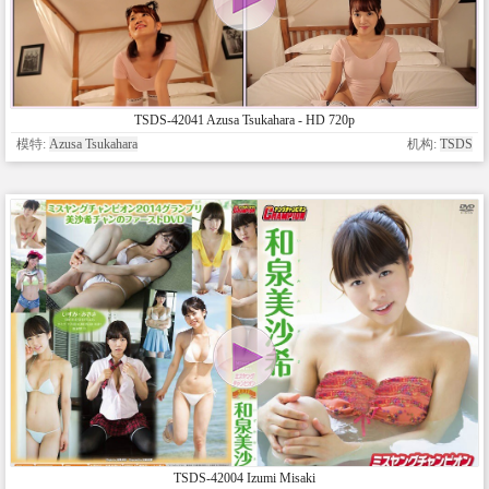
TSDS-42041 Azusa Tsukahara - HD 720p
模特:
Azusa Tsukahara
机构:
TSDS
TSDS-42004 Izumi Misaki