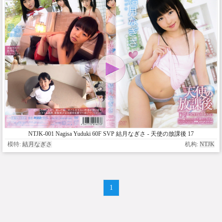
NTJK-001 Nagisa Yuduki 60F SVP 結月なぎさ - 天使の放課後 17
eternal love
模特:
結月なぎさ
机构:
NTJK
1