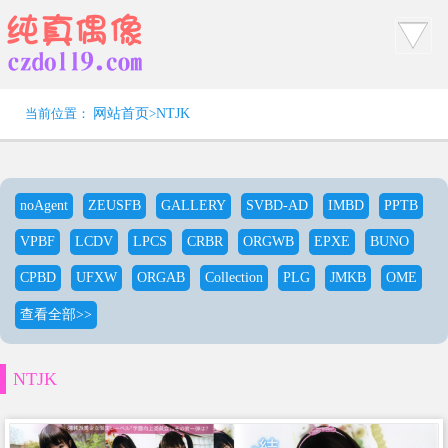
当前位置：
网站首页
>
NTJK
noAgent
ZEUSFB
GALLERY
SVBD-AD
IMBD
PPTB
VPBF
LCDV
LPCS
CRBR
ORGWB
EPXE
BUNO
CPBD
UFXW
ORGAB
Collection
PLG
JMKB
OME
查看全部>>
NTJK